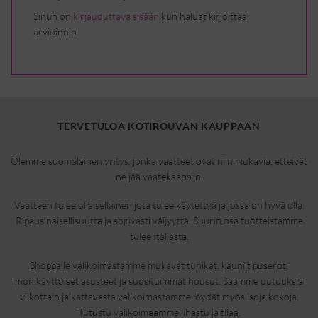
Sinun on
kirjauduttava sisään
kun haluat kirjoittaa
arvioinnin.
TERVETULOA KOTIROUVAN KAUPPAAN
Olemme suomalainen yritys, jonka vaatteet ovat niin mukavia, etteivät
ne jää vaatekaappiin.
Vaatteen tulee olla sellainen jota tulee käytettyä ja jossa on hyvä olla.
Ripaus naisellisuutta ja sopivasti väljyyttä. Suurin osa tuotteistamme
tulee Italiasta.
Shoppaile valikoimastamme mukavat tunikat, kauniit puserot,
monikäyttöiset asusteet ja suosituimmat housut. Saamme uutuuksia
viikottain ja kattavasta valikoimastamme löydät myös isoja kokoja.
Tutustu valikoimaamme, ihastu ja tilaa.