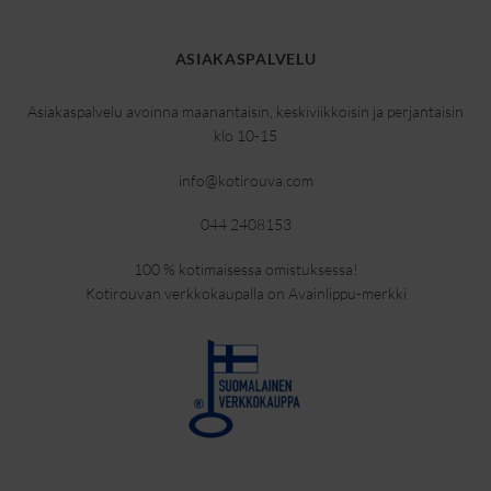
ASIAKASPALVELU
Asiakaspalvelu avoinna maanantaisin, keskiviikkoisin ja perjantaisin
klo 10-15
info@kotirouva.com
044 2408153
100 % kotimaisessa omistuksessa!
Kotirouvan verkkokaupalla on Avainlippu-merkki