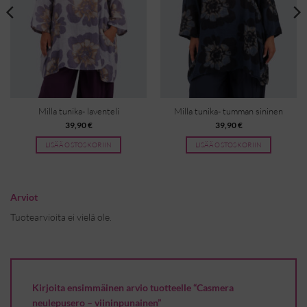
Milla tunika- laventeli
Milla tunika- tumman sininen
39,90
€
39,90
€
LISÄÄ OSTOSKORIIN
LISÄÄ OSTOSKORIIN
Arviot
Tuotearvioita ei vielä ole.
Kirjoita ensimmäinen arvio tuotteelle “Casmera
neulepusero – viininpunainen”