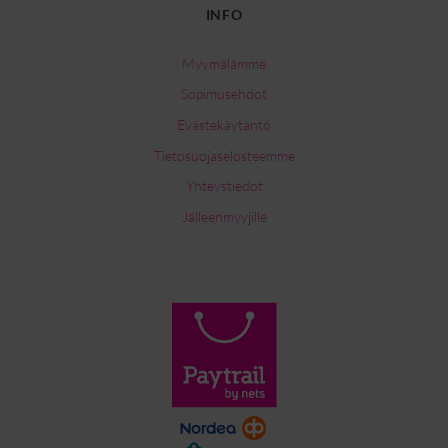
INFO
Myymälämme
Sopimusehdot
Evästekäytäntö
Tietosuojaselosteemme
Yhteystiedot
Jälleenmyyjille