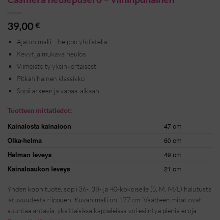
39,00
€
Ajaton malli – helppo yhdistellä
Kevyt ja mukava neulos
Viimeistelty yksinkertaisesti
Pitkähihainen klassikko
Sopii arkeen ja vapaa-aikaan
Tuotteen mittatiedot:
Kainalosta kainaloon
47 cm
Olka-helma
60 cm
Helman leveys
49 cm
Kainaloaukon leveys
21 cm
Yhden koon tuote, sopii 36-, 38- ja 40-kokoiselle (S, M, M/L) halutusta
istuvuudesta riippuen. Kuvan malli on 177 cm. Vaatteen mitat ovat
suuntaa antavia, yksittäisissä kappaleissa voi esiintyä pieniä eroja.