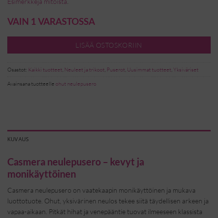
Esimerkkejä mitoista
.
VAIN 1 VARASTOSSA
LISÄÄ OSTOSKORIIN
Osastot:
Kaikki tuotteet
,
Neuleet ja trikoot
,
Puserot
,
Uusimmat tuotteet
,
Yksiväriset
Avainsana tuotteelle
ohut neulepusero
KUVAUS
Casmera neulepusero – kevyt ja
monikäyttöinen
Casmera neulepusero on vaatekaapin monikäyttöinen ja mukava
luottotuote. Ohut, yksivärinen neulos tekee siitä täydellisen arkeen ja
vapaa-aikaan. Pitkät hihat ja venepääntie tuovat ilmeeseen klassista