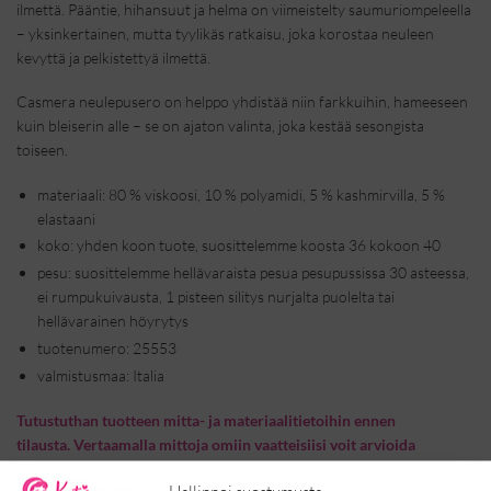
ilmettä. Pääntie, hihansuut ja helma on viimeistelty saumuriompeleella
– yksinkertainen, mutta tyylikäs ratkaisu, joka korostaa neuleen
kevyttä ja pelkistettyä ilmettä.
Casmera neulepusero on helppo yhdistää niin farkkuihin, hameeseen
kuin bleiserin alle – se on ajaton valinta, joka kestää sesongista
toiseen.
materiaali: 80 % viskoosi, 10 % polyamidi, 5 % kashmirvilla, 5 %
elastaani
koko: yhden koon tuote, suosittelemme koosta 36 kokoon 40
pesu: suosittelemme hellävaraista pesua pesupussissa 30 asteessa,
ei rumpukuivausta, 1 pisteen silitys nurjalta puolelta tai
hellävarainen höyrytys
tuotenumero: 25553
valmistusmaa: Italia
Tutustuthan tuotteen mitta- ja materiaalitietoihin ennen
tilausta. Vertaamalla mittoja omiin vaatteisiisi voit arvioida
istuvuutta – samalla säästät itsesi turhalta vaivalta ja autat