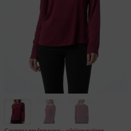
Casmera neulepusero – viininpunainen