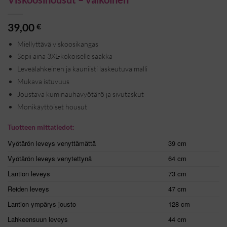
39,00
€
Miellyttävä viskoosikangas
Sopii aina 3XL-kokoiselle saakka
Leveälahkeinen ja kauniisti laskeutuva malli
Mukava istuvuus
Joustava kuminauhavyötärö ja sivutaskut
Monikäyttöiset housut
Tuotteen mittatiedot:
Vyötärön leveys venyttämättä
39 cm
Vyötärön leveys venytettynä
64 cm
Lantion leveys
73 cm
Reiden leveys
47 cm
Lantion ympärys jousto
128 cm
Lahkeensuun leveys
44 cm