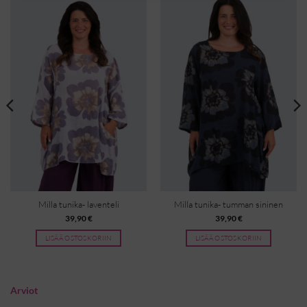
Milla tunika- laventeli
Milla tunika- tumman sininen
39,90
€
39,90
€
LISÄÄ OSTOSKORIIN
LISÄÄ OSTOSKORIIN
Arviot