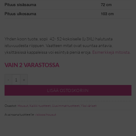
Pituus sisäsauma
72 cm
Pituus ulkosauma
103 cm
Yhden koon tuote, sopii 42- 52-kokoiselle (L-3XL) halutusta
istuvuudesta riippuen. Vaatteen mitat ovat suuntaa antavia,
yksittäisissä kappaleissa voi esiintyä pieniä eroja.
Esimerkkejä mitoista
.
VAIN 2 VARASTOSSA
Viskoosihousut - valkoinen määrä
LISÄÄ OSTOSKORIIN
Osastot:
Housut
,
Kaikki tuotteet
,
Uusimmat tuotteet
,
Yksiväriset
Avainsana tuotteelle
viskoosihousut