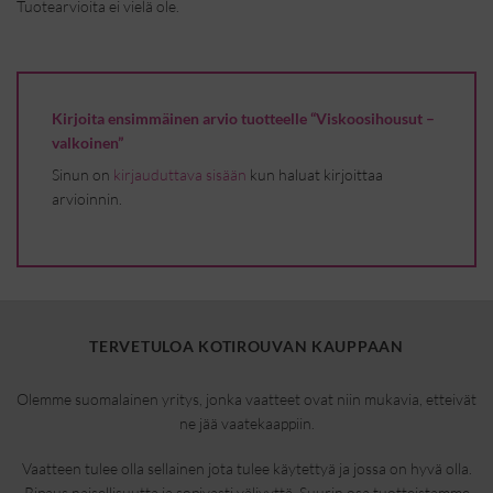
Tuotearvioita ei vielä ole.
Kirjoita ensimmäinen arvio tuotteelle “Viskoosihousut –
valkoinen”
Sinun on
kirjauduttava sisään
kun haluat kirjoittaa
arvioinnin.
TERVETULOA KOTIROUVAN KAUPPAAN
Olemme suomalainen yritys, jonka vaatteet ovat niin mukavia, etteivät
ne jää vaatekaappiin.
Vaatteen tulee olla sellainen jota tulee käytettyä ja jossa on hyvä olla.
Ripaus naisellisuutta ja sopivasti väljyyttä. Suurin osa tuotteistamme