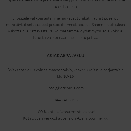
tulee Italiasta.
Shoppaile valikoimastamme mukavat tunikat, kauniit puserot,
monikäyttöiset asusteet ja suosituimmat housut. Saamme uutuuksia
viikottain ja kattavasta valikoimastamme löydät myös isoja kokoja.
Tutustu valikoimaamme, ihastu ja tilaa.
ASIAKASPALVELU
Asiakaspalvelu avoinna maanantaisin, keskiviikkoisin ja perjantaisin
klo 10-15
info@kotirouva.com
044 2408153
100 % kotimaisessa omistuksessa!
Kotirouvan verkkokaupalla on Avainlippu-merkki