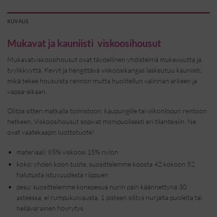
KUVAUS
Mukavat ja kauniisti viskoosihousut
Mukavatviskoosihousut ovat täydellinen yhdistelmä mukavuutta ja
tyylikkyyttä. Kevyt ja hengittävä viskoosikangas laskeutuu kauniisti,
mikä tekee housuista rennon mutta huolitellun valinnan arkeen ja
vapaa-aikaan.
Olitpa sitten matkalla toimistoon, kaupungille tai viikonlopun rentoon
hetkeen, Viskoosihousut sopivat monipuolisesti eri tilanteisiin. Ne
ovat vaatekaapin luottotuote!
materiaali: 85% viskoosi 15% nylon
koko: yhden koon tuote, suosittelemme koosta 42 kokoon 52
halutusta istuvuudesta riippuen
pesu: suosittelemme konepesua nurin päin käännettynä 30
asteessa, ei rumpukuivausta, 1 pisteen silitys nurjalta puolelta tai
hellävarainen höyrytys