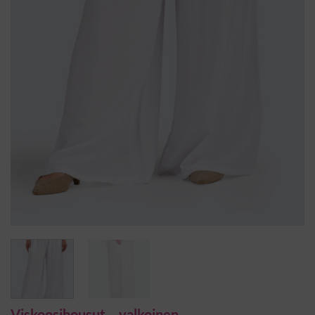
Viskoosihousut – valkoinen