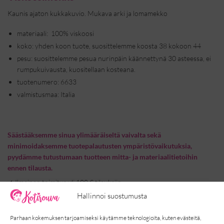
Kaunis ajaton kukkakuvio. Mukava arki ja lomamekko
materiaali: 100% viskoosi
koko: yhden koon tuote, suosittelemme koosta 38 kokoon 44
pesu: suosittelemme pesua nurinpäin käännettynä 30 asteessa, ei
rumpukuivausta, kuositellaan kosteana.
tuotenumero: 6633
valmistusmaa: Italia
Säästääksemme sinua ylimääräiseltä vaivalta sekä
minimoidaksemme tuotepalautusten ympäristövaikutuksia,
pyydämme tutustumaan tuotteen mitta- ja materiaalitietoihin
ennen tilausta.
✓
Ilmainen toimitus yli 100 € tilauksiin
✓
14 päivän vaihto- ja palautusoikeus
Hallinnoi suostumusta
✓
Toimitus 2-5 arkipäivää
Parhaan kokemuksen tarjoamiseksi käytämme teknologioita, kuten evästeitä,