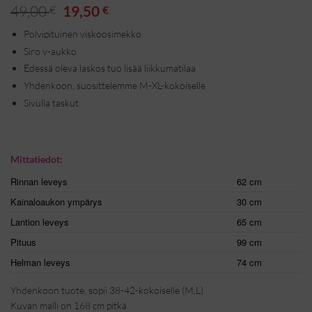
Alkuperäinen
Nykyinen
49,00
19,50
€
€
hinta
hinta
Polvipituinen viskoosimekko
oli:
on:
Siro v-aukko
49,00 €.
19,50 €.
Edessä oleva laskos tuo lisää liikkumatilaa
Yhdenkoon, suosittelemme M-XL-kokoiselle
Sivulla taskut
Mittatiedot:
Rinnan leveys
62 cm
Kainaloaukon ympärys
30 cm
Lantion leveys
65 cm
Pituus
99 cm
Helman leveys
74 cm
Yhdenkoon tuote, sopii 38-42-kokoiselle (M,L)
Kuvan malli on 168 cm pitkä