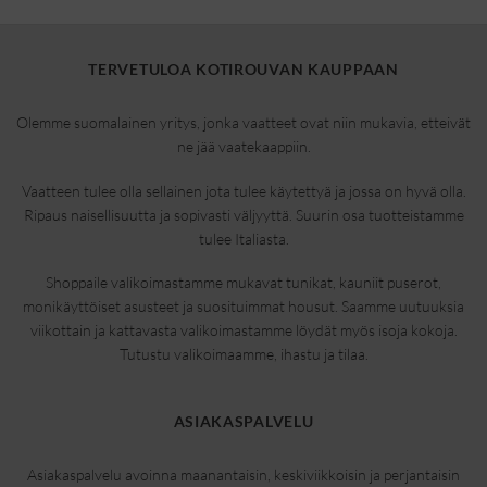
TERVETULOA KOTIROUVAN KAUPPAAN
Olemme suomalainen yritys, jonka vaatteet ovat niin mukavia, etteivät
ne jää vaatekaappiin.
Vaatteen tulee olla sellainen jota tulee käytettyä ja jossa on hyvä olla.
Ripaus naisellisuutta ja sopivasti väljyyttä. Suurin osa tuotteistamme
tulee Italiasta.
Shoppaile valikoimastamme mukavat tunikat, kauniit puserot,
monikäyttöiset asusteet ja suosituimmat housut. Saamme uutuuksia
viikottain ja kattavasta valikoimastamme löydät myös isoja kokoja.
Tutustu valikoimaamme, ihastu ja tilaa.
ASIAKASPALVELU
Asiakaspalvelu avoinna maanantaisin, keskiviikkoisin ja perjantaisin