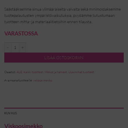
Säästääksemme sinua ylimääräiseltä vaivalta sekä minimoidaksemme
tuotepalautusten ympäristövaikutuksia, pyydämme tutustumaan
tuotteen mitta- ja materiaalitietoihin ennen tilausta.
VARASTOSSA
Patricia viskoosimekko- Pikkukukka-sininen määrä
LISÄÄ OSTOSKORIIN
Osastot:
ALE
,
Kaikki tuotteet
,
Mekot ja hameet
,
Uusimmat tuotteet
Avainsana tuotteelle
viskoosimekko
KUVAUS
Viskoosimekko