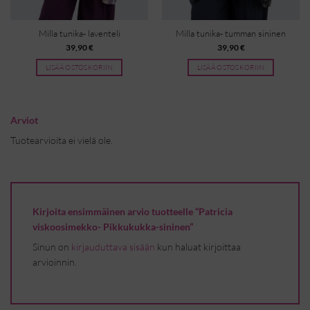
Milla tunika- laventeli
Milla tunika- tumman sininen
39,90
€
39,90
€
LISÄÄ OSTOSKORIIN
LISÄÄ OSTOSKORIIN
Arviot
Tuotearvioita ei vielä ole.
Kirjoita ensimmäinen arvio tuotteelle “Patricia
viskoosimekko- Pikkukukka-sininen”
Sinun on
kirjauduttava sisään
kun haluat kirjoittaa
arvioinnin.