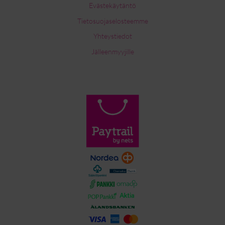
Evästekäytäntö
Tietosuojaselosteemme
Yhteystiedot
Jälleenmyyjille