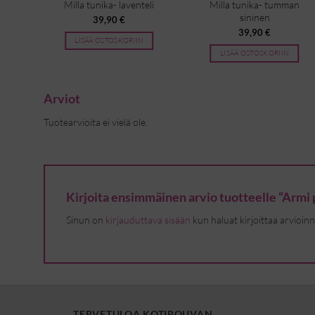
sa
Milla tunika- laventeli
Milla tunika- tumman
sininen
39,90
€
39,90
€
LISÄÄ OSTOSKORIIN
LISÄÄ OSTOSKORIIN
Arviot
Tuotearvioita ei vielä ole.
Kirjoita ensimmäinen arvio tuotteelle “Armi 
Sinun on
kirjauduttava sisään
kun haluat kirjoittaa arvioinn
TERVETULOA KOTIROUVAN