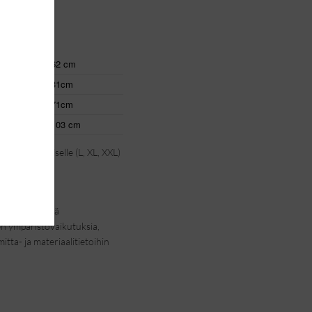
62 cm
31cm
71cm
103 cm
 ja 44 -kokoiselle (L, XL, XXL)
 vaivalta sekä
 ympäristövaikutuksia,
ta- ja materiaalitietoihin