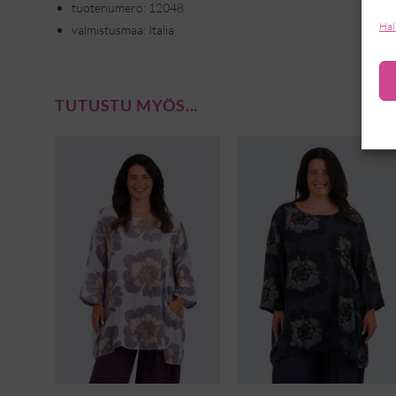
tuotenumero: 12048
Hal
valmistusmaa: Italia
TUTUSTU MYÖS...