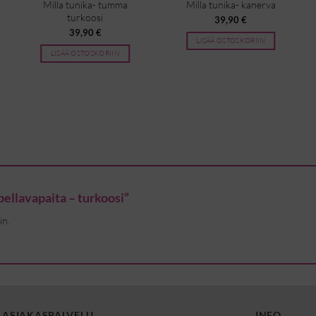
Milla tunika- tumma
Milla tunika- kanerva
turkoosi
39,90
€
39,90
€
LISÄÄ OSTOSKORIIN
LISÄÄ OSTOSKORIIN
pellavapaita – turkoosi”
in.
ASIAKASPALVELU
INFO