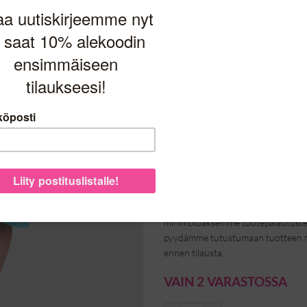
malli: 12048
Mittatiedot:
Rinnanleveys
Kainaloaukon leveys
Lantionleveys
Pituus
Yhdenkoon tuote, sopii 40-, 40-, 42-
(avoimena aina kokoon 48 saakka)
Kuvan malli on 168 cm pitkä
Säästääksemme sinua ylimääräiseltä
minimoidaksemme tuotepalautusten
pyydämme tutustumaan tuotteen mit
ennen tilausta.
VAIN 2 VARASTOSSA