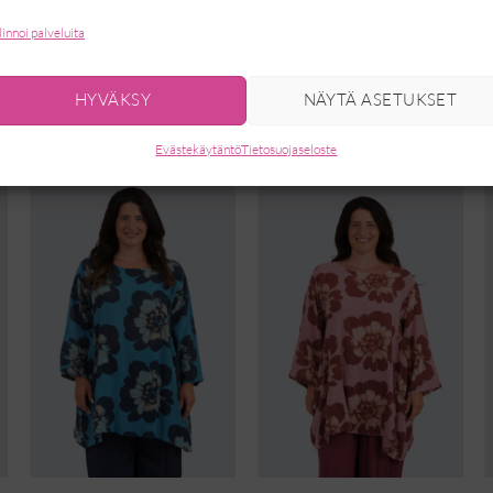
linnoi palveluita
HYVÄKSY
NÄYTÄ ASETUKSET
Evästekäytäntö
Tietosuojaseloste