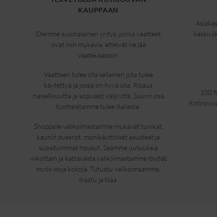
KAUPPAAN
Asiakas
Olemme suomalainen yritys, jonka vaatteet
keskivii
ovat niin mukavia, etteivät ne jää
vaatekaappiin.
Vaatteen tulee olla sellainen jota tulee
käytettyä ja jossa on hyvä olla. Ripaus
100 %
naisellisuutta ja sopivasti väljyyttä. Suurin osa
Kotirouva
tuotteistamme tulee Italiasta.
Shoppaile valikoimastamme mukavat tunikat,
kauniit puserot, monikäyttöiset asusteet ja
suosituimmat housut. Saamme uutuuksia
viikottain ja kattavasta valikoimastamme löydät
myös isoja kokoja. Tutustu valikoimaamme,
ihastu ja tilaa.