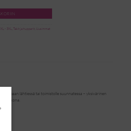
SKORIIN
XXL - 3XL
,
Takit ja hupparit
,
Uusimmat
a, kauppaan lähtiessä tai toimistolle suunnatessa – yksivärinen
ytä mekkona.
e