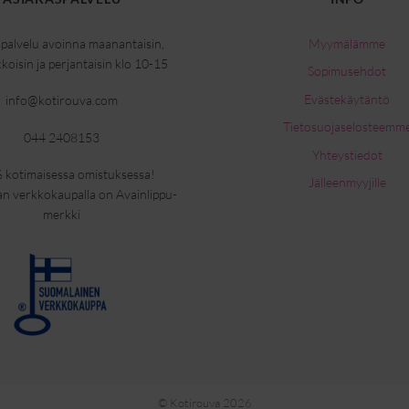
palvelu avoinna maanantaisin,
Myymälämme
kkoisin ja perjantaisin klo 10-15
Sopimusehdot
Evästekäytäntö
info@kotirouva.com
Tietosuojaselosteemm
044 2408153
Yhteystiedot
 kotimaisessa omistuksessa!
Jälleenmyyjille
n verkkokaupalla on Avainlippu-
merkki
©
Kotirouva 2026