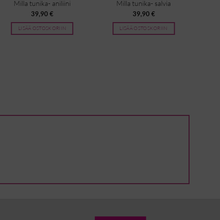
Milla tunika- aniliini
Milla tunika- salvia
M
39,90
€
39,90
€
LISÄÄ OSTOSKORIIN
LISÄÄ OSTOSKORIIN