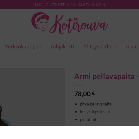
ILMAINEN TOIMITUS YLI 100 € TILAUKSIIN
Verkkokauppa
Lahjakortti
Yhteystiedot
Tilaa 
Armi pellavapaita 
78,00
€
pitkä pellavapaita
kevyttä pellavaa
pitkät hihat
kaulukset
alas sakka napitettava