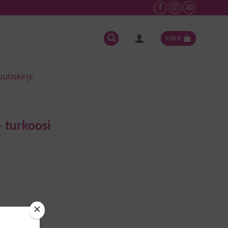
0,00
€
uutiskirje
– turkoosi