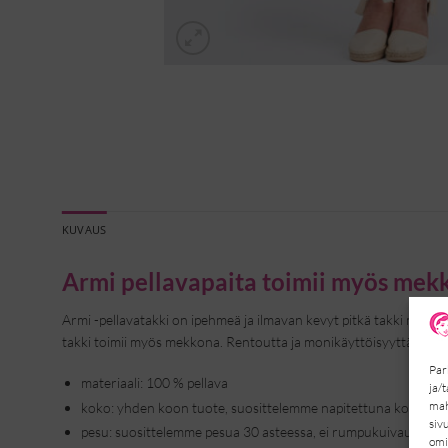
KUVAUS
Armi pellavapaita toimii myös mek
Armi -pellavatakki on ipehmeä ja ilmavan kevyt pitkä takki moneen 
takki toimii myös mekkona. Rentoutta ja monikäyttöisyyttä pitkää
Par
materiaali: 100 % pellava
ja/
mah
koko: yhden koon tuote, suosittelemme napitettuna kokoon 44 
siv
pesu: suosittelemme pesua 30 asteessa, ei rumpukuivausta, sil
omi