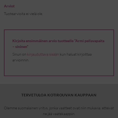
Arviot
Tuotearvioita ei vielä ole.
Kirjoita ensimmäinen arvio tuotteelle “Armi pellavapaita
– sininen”
Sinun on
kirjauduttava sisään
kun haluat kirjoittaa
arvioinnin.
TERVETULOA KOTIROUVAN KAUPPAAN
Olemme suomalainen yritys, jonka vaatteet ovat niin mukavia, etteivät
ne jää vaatekaappiin.