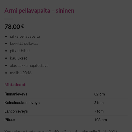
Armi pellavapaita – sininen
78,00
€
pitkä pellavapaita
kevyttä pellavaa
pitkät hihat
kaulukset
alas sakka napitettava
malli: 12048
Mittatiedot:
Rinnanleveys
62 cm
Kainaloaukon leveys
31cm
Lantionleveys
71cm
Pituus
103 cm
Yhdenkoon tuote, sopii 40-, 40-, 42- ja 44 -kokoiselle (L, XL, XXL)