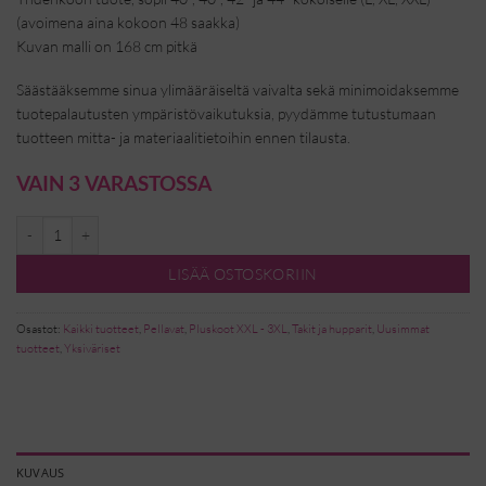
(avoimena aina kokoon 48 saakka)
Kuvan malli on 168 cm pitkä
Säästääksemme sinua ylimääräiseltä vaivalta sekä minimoidaksemme
tuotepalautusten ympäristövaikutuksia, pyydämme tutustumaan
tuotteen mitta- ja materiaalitietoihin ennen tilausta.
VAIN 3 VARASTOSSA
Armi pellavapaita - sininen määrä
LISÄÄ OSTOSKORIIN
Osastot:
Kaikki tuotteet
,
Pellavat
,
Pluskoot XXL - 3XL
,
Takit ja hupparit
,
Uusimmat
tuotteet
,
Yksiväriset
KUVAUS