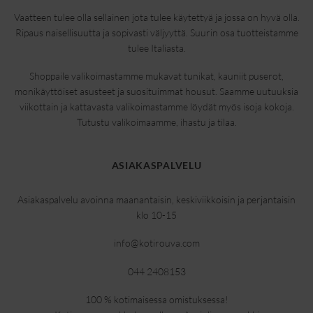
Vaatteen tulee olla sellainen jota tulee käytettyä ja jossa on hyvä olla.
Ripaus naisellisuutta ja sopivasti väljyyttä. Suurin osa tuotteistamme
tulee Italiasta.
Shoppaile valikoimastamme mukavat tunikat, kauniit puserot,
monikäyttöiset asusteet ja suosituimmat housut. Saamme uutuuksia
viikottain ja kattavasta valikoimastamme löydät myös isoja kokoja.
Tutustu valikoimaamme, ihastu ja tilaa.
ASIAKASPALVELU
Asiakaspalvelu avoinna maanantaisin, keskiviikkoisin ja perjantaisin
klo 10-15
info@kotirouva.com
044 2408153
100 % kotimaisessa omistuksessa!