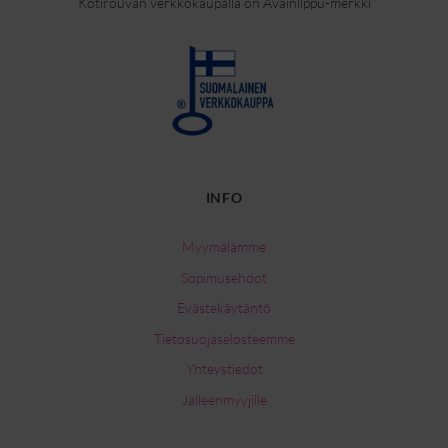
Kotirouvan verkkokaupalla on Avainlippu-merkki
INFO
Myymälämme
Sopimusehdot
Evästekäytäntö
Tietosuojaselosteemme
Yhteystiedot
Jälleenmyyjille