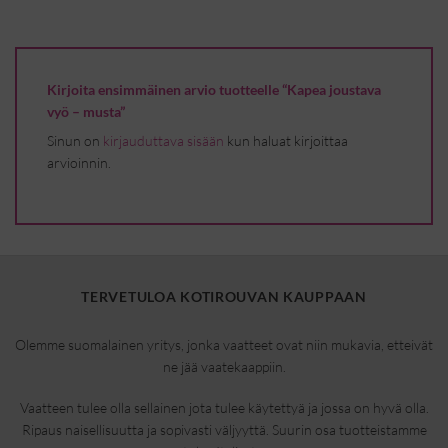
Kirjoita ensimmäinen arvio tuotteelle “Kapea joustava
vyö – musta”
Sinun on
kirjauduttava sisään
kun haluat kirjoittaa
arvioinnin.
TERVETULOA KOTIROUVAN KAUPPAAN
Olemme suomalainen yritys, jonka vaatteet ovat niin mukavia, etteivät
ne jää vaatekaappiin.
Vaatteen tulee olla sellainen jota tulee käytettyä ja jossa on hyvä olla.
Ripaus naisellisuutta ja sopivasti väljyyttä. Suurin osa tuotteistamme