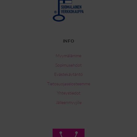
INFO
Myymälämme
Sopimusehdot
Evästekäytäntö
Tietosuojaselosteemme
Yhteystiedot
Jälleenmyyjille