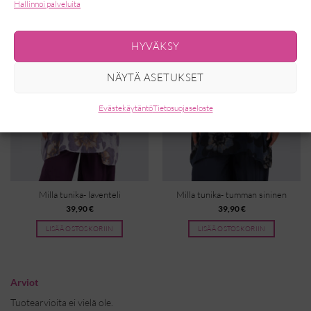
Hallinnoi palveluita
HYVÄKSY
NÄYTÄ ASETUKSET
Evästekäytäntö
Tietosuojaseloste
Milla tunika- laventeli
Milla tunika- tumman sininen
39,90
€
39,90
€
LISÄÄ OSTOSKORIIN
LISÄÄ OSTOSKORIIN
Arviot
Tuotearvioita ei vielä ole.