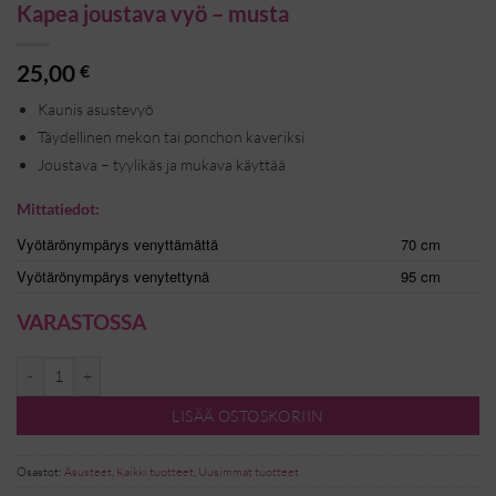
Kapea joustava vyö – musta
25,00
€
Kaunis asustevyö
Täydellinen mekon tai ponchon kaveriksi
Joustava – tyylikäs ja mukava käyttää
Mittatiedot:
Vyötärönympärys venyttämättä
70 cm
Vyötärönympärys venytettynä
95 cm
VARASTOSSA
Kapea joustava vyö - musta määrä
LISÄÄ OSTOSKORIIN
Osastot:
Asusteet
,
Kaikki tuotteet
,
Uusimmat tuotteet