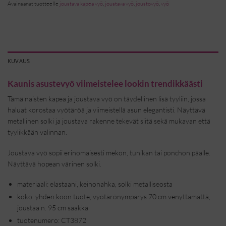
Avainsanat tuotteelle
joustava kapea vyö
,
joustava vyö
,
joustovyö
,
vyö
KUVAUS
Kaunis asustevyö viimeistelee lookin trendikkäästi
Tämä naisten kapea ja joustava vyö on täydellinen lisä tyyliin, jossa
haluat korostaa vyötäröä ja viimeistellä asun elegantisti. Näyttävä
metallinen solki ja joustava rakenne tekevät siitä sekä mukavan että
tyylikkään valinnan.
Joustava vyö sopii erinomaisesti mekon, tunikan tai ponchon päälle.
Näyttävä hopean värinen solki.
materiaali: elastaani, keinonahka, solki metalliseosta
koko: yhden koon tuote, vyötärönympärys 70 cm venyttämättä,
joustaa n. 95 cm saakka
tuotenumero: CT3872