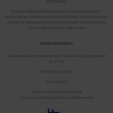
tulee Italiasta.
Shoppaile valikoimastamme mukavat tunikat, kauniit puserot,
monikäyttöiset asusteet ja suosituimmat housut. Saamme uutuuksia
viikottain ja kattavasta valikoimastamme löydät myös isoja kokoja.
Tutustu valikoimaamme, ihastu ja tilaa.
ASIAKASPALVELU
Asiakaspalvelu avoinna maanantaisin, keskiviikkoisin ja perjantaisin
klo 10-15
info@kotirouva.com
044 2408153
100 % kotimaisessa omistuksessa!
Kotirouvan verkkokaupalla on Avainlippu-merkki