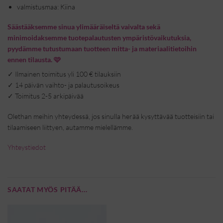
valmistusmaa: Kiina
Säästääksemme sinua ylimääräiseltä vaivalta sekä
minimoidaksemme tuotepalautusten ympäristövaikutuksia,
pyydämme tutustumaan tuotteen mitta- ja materiaalitietoihin
ennen tilausta. 🩷
✓
Ilmainen toimitus yli 100 € tilauksiin
✓
14 päivän vaihto- ja palautusoikeus
✓
Toimitus 2-5 arkipäivää
Olethan meihin yhteydessä, jos sinulla herää kysyttävää tuotteisiin tai
tilaamiseen liittyen, autamme mielellämme.
Yhteystiedot
SAATAT MYÖS PITÄÄ...