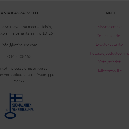
ASIAKASPALVELU
INFO
palvelu avoinna maanantaisin,
Myymälämme
kkoisin ja perjantaisin klo 10-15
Sopimusehdot
Evästekäytäntö
info@kotirouva.com
Tietosuojaselosteemm
044 2408153
Yhteystiedot
 kotimaisessa omistuksessa!
Jälleenmyyjille
n verkkokaupalla on Avainlippu-
merkki