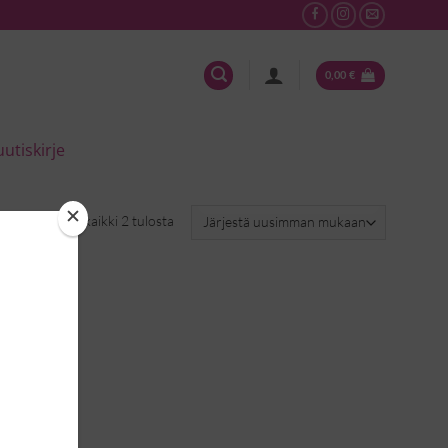
0,00
€
uutiskirje
Sorted
Näytetään kaikki 2 tulosta
by
latest