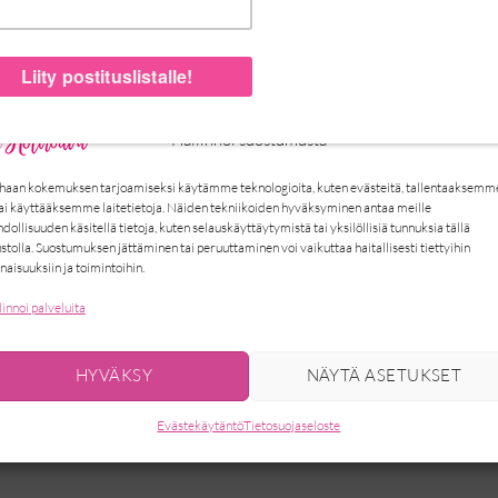
Hallinnoi suostumusta
oustava vyö – hopea
Kapea joustava vyö – musta
25,00
€
25,00
€
haan kokemuksen tarjoamiseksi käytämme teknologioita, kuten evästeitä, tallentaaksemm
tai käyttääksemme laitetietoja. Näiden tekniikoiden hyväksyminen antaa meille
SÄÄ OSTOSKORIIN
LISÄÄ OSTOSKORIIN
dollisuuden käsitellä tietoja, kuten selauskäyttäytymistä tai yksilöllisiä tunnuksia tällä
ustolla. Suostumuksen jättäminen tai peruuttaminen voi vaikuttaa haitallisesti tiettyihin
naisuuksiin ja toimintoihin.
linnoi palveluita
HYVÄKSY
NÄYTÄ ASETUKSET
Evästekäytäntö
Tietosuojaseloste