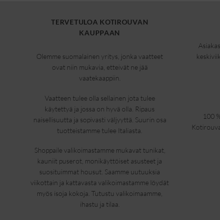
TERVETULOA KOTIROUVAN
KAUPPAAN
Asiakas
Olemme suomalainen yritys, jonka vaatteet
keskivii
ovat niin mukavia, etteivät ne jää
vaatekaappiin.
Vaatteen tulee olla sellainen jota tulee
käytettyä ja jossa on hyvä olla. Ripaus
100 %
naisellisuutta ja sopivasti väljyyttä. Suurin osa
Kotirouva
tuotteistamme tulee Italiasta.
Shoppaile valikoimastamme mukavat tunikat,
kauniit puserot, monikäyttöiset asusteet ja
suosituimmat housut. Saamme uutuuksia
viikottain ja kattavasta valikoimastamme löydät
myös isoja kokoja. Tutustu valikoimaamme,
ihastu ja tilaa.