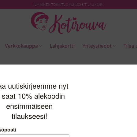
ILMAINEN TOIMITUS YLI 100 € TILAUKSIIN
Verkkokauppa
Lahjakortti
Yhteystiedot
Tilaa 