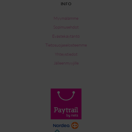
INFO
Myymälämme
Sopimusehdot
Evästekäytäntö
Tietosuojaselosteemme
Yhteystiedot
Jälleenmyyjille