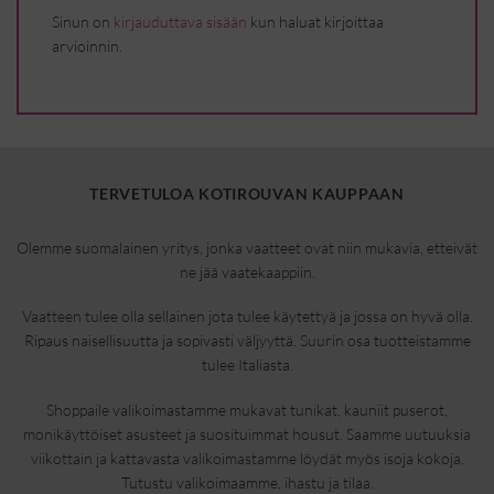
Sinun on
kirjauduttava sisään
kun haluat kirjoittaa
arvioinnin.
TERVETULOA KOTIROUVAN KAUPPAAN
Olemme suomalainen yritys, jonka vaatteet ovat niin mukavia, etteivät
ne jää vaatekaappiin.
Vaatteen tulee olla sellainen jota tulee käytettyä ja jossa on hyvä olla.
Ripaus naisellisuutta ja sopivasti väljyyttä. Suurin osa tuotteistamme
tulee Italiasta.
Shoppaile valikoimastamme mukavat tunikat, kauniit puserot,
monikäyttöiset asusteet ja suosituimmat housut. Saamme uutuuksia
viikottain ja kattavasta valikoimastamme löydät myös isoja kokoja.
Tutustu valikoimaamme, ihastu ja tilaa.