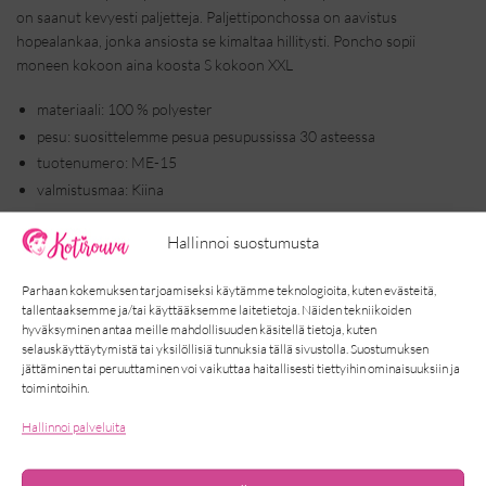
on saanut kevyesti paljetteja. Paljettiponchossa on aavistus
hopealankaa, jonka ansiosta se kimaltaa hillitysti. Poncho sopii
moneen kokoon aina koosta S kokoon XXL
materiaali: 100 % polyester
pesu: suosittelemme pesua pesupussissa 30 asteessa
tuotenumero: ME-15
valmistusmaa: Kiina
Hallinnoi suostumusta
TUTUSTU MYÖS...
Parhaan kokemuksen tarjoamiseksi käytämme teknologioita, kuten evästeitä,
tallentaaksemme ja/tai käyttääksemme laitetietoja. Näiden tekniikoiden
hyväksyminen antaa meille mahdollisuuden käsitellä tietoja, kuten
selauskäyttäytymistä tai yksilöllisiä tunnuksia tällä sivustolla. Suostumuksen
jättäminen tai peruuttaminen voi vaikuttaa haitallisesti tiettyihin ominaisuuksiin ja
toimintoihin.
Hallinnoi palveluita