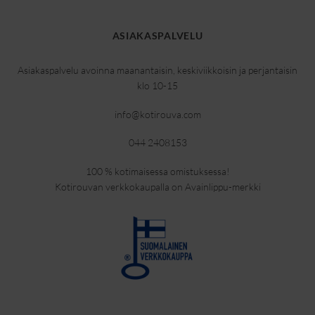
ASIAKASPALVELU
Asiakaspalvelu avoinna maanantaisin, keskiviikkoisin ja perjantaisin
klo 10-15
info@kotirouva.com
044 2408153
100 % kotimaisessa omistuksessa!
Kotirouvan verkkokaupalla on Avainlippu-merkki