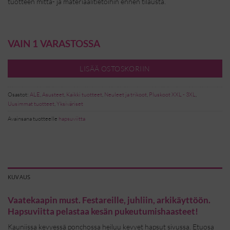
tuotteen mitta- ja materiaalitietoihin ennen tilausta.
VAIN 1 VARASTOSSA
LISÄÄ OSTOSKORIIN
Osastot:
ALE
,
Asusteet
,
Kaikki tuotteet
,
Neuleet ja trikoot
,
Pluskoot XXL - 3XL
,
Uusimmat tuotteet
,
Yksiväriset
Avainsana tuotteelle
hapsuviitta
KUVAUS
Vaatekaapin must. Festareille, juhliin, arkikäyttöön.
Hapsuviitta pelastaa kesän pukeutumishaasteet!
Kauniissa kevyessä ponchossa heiluu kevyet hapsut sivussa. Etuosa