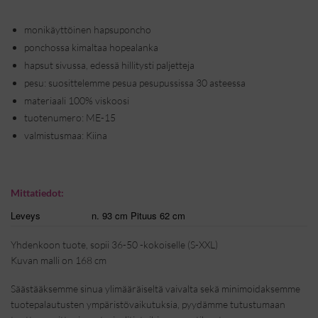
oli:
on:
19,00 €.
5,00 €.
monikäyttöinen hapsuponcho
ponchossa kimaltaa hopealanka
hapsut sivussa, edessä hillitysti paljetteja
pesu: suosittelemme pesua pesupussissa 30 asteessa
materiaali 100% viskoosi
tuotenumero: ME-15
valmistusmaa: Kiina
Mittatiedot:
Leveys
n. 93 cm Pituus 62 cm
Yhdenkoon tuote, sopii 36-50 -kokoiselle (S-XXL)
Kuvan malli on 168 cm
Säästääksemme sinua ylimääräiseltä vaivalta sekä minimoidaksemme
tuotepalautusten ympäristövaikutuksia, pyydämme tutustumaan