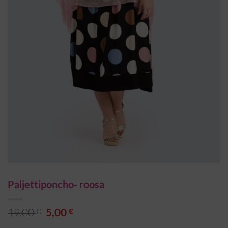
Paljettiponcho- roosa
Alkuperäinen
Nykyinen
19,00
5,00
€
€
hinta
hinta