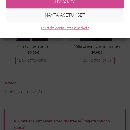
HYVÄKSY
NÄYTÄ ASETUKSET
Evästekäytäntö
Tietosuojaseloste
Milla tunika- laventeli
Milla tunika- tumman sininen
39,90
€
39,90
€
LISÄÄ OSTOSKORIIN
LISÄÄ OSTOSKORIIN
Arviot
Tuotearvioita ei vielä ole.
Kirjoita ensimmäinen arvio tuotteelle “Paljettiponcho-
roosa”