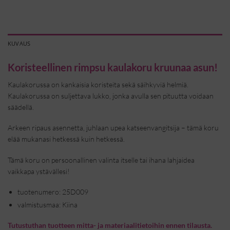
KUVAUS
Koristeellinen rimpsu kaulakoru kruunaa asun!
Kaulakorussa on kankaisia koristeita sekä säihkyviä helmiä.
Kaulakorussa on suljettava lukko, jonka avulla sen pituutta voidaan
säädellä.
Arkeen ripaus asennetta, juhlaan upea katseenvangitsija – tämä koru
elää mukanasi hetkessä kuin hetkessä.
Tämä koru on persoonallinen valinta itselle tai ihana lahjaidea
vaikkapa ystävällesi!
tuotenumero: 25D009
valmistusmaa: Kiina
Tutustuthan tuotteen mitta- ja materiaalitietoihin ennen tilausta.