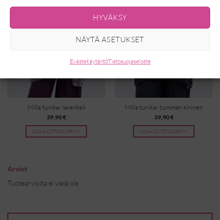
HYVÄKSY
NÄYTÄ ASETUKSET
Evästekäytäntö
Tietosuojaseloste
Milla tunika- laventeli
Milla tunika- tumman sininen
39,90
€
39,90
€
LISÄÄ OSTOSKORIIN
LISÄÄ OSTOSKORIIN
Arviot
Tuotearvioita ei vielä ole.