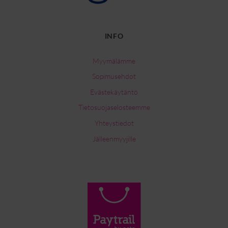
INFO
Myymälämme
Sopimusehdot
Evästekäytäntö
Tietosuojaselosteemme
Yhteystiedot
Jälleenmyyjille