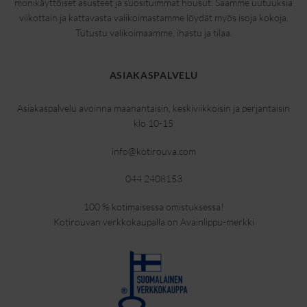
monikäyttöiset asusteet ja suosituimmat housut. Saamme uutuuksia
viikottain ja kattavasta valikoimastamme löydät myös isoja kokoja.
Tutustu valikoimaamme, ihastu ja tilaa.
ASIAKASPALVELU
Asiakaspalvelu avoinna maanantaisin, keskiviikkoisin ja perjantaisin
klo 10-15
info@kotirouva.com
044 2408153
100 % kotimaisessa omistuksessa!
Kotirouvan verkkokaupalla on Avainlippu-merkki