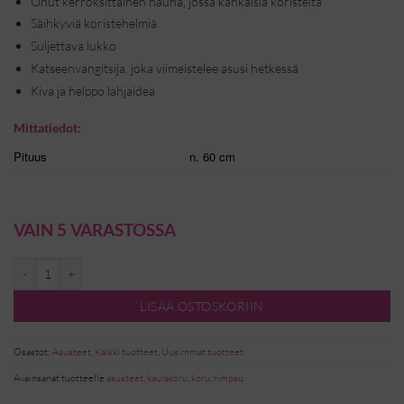
Ohut kerroksittainen nauha, jossa kankaisia koristeita
Säihkyviä koristehelmiä
Suljettava lukko
Katseenvangitsija, joka viimeistelee asusi hetkessä
Kiva ja helppo lahjaidea
Mittatiedot:
Pituus
n. 60 cm
VAIN 5 VARASTOSSA
Ihanan hötö kaulakoru - ruskea määrä
LISÄÄ OSTOSKORIIN
Osastot:
Asusteet
,
Kaikki tuotteet
,
Uusimmat tuotteet
Avainsanat tuotteelle
asusteet
,
kaulakoru
,
koru
,
rimpsu