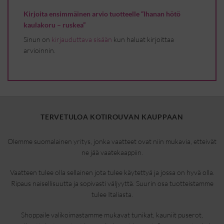
Kirjoita ensimmäinen arvio tuotteelle “Ihanan hötö
kaulakoru – ruskea”
Sinun on
kirjauduttava sisään
kun haluat kirjoittaa
arvioinnin.
TERVETULOA KOTIROUVAN KAUPPAAN
Olemme suomalainen yritys, jonka vaatteet ovat niin mukavia, etteivät
ne jää vaatekaappiin.
Vaatteen tulee olla sellainen jota tulee käytettyä ja jossa on hyvä olla.
Ripaus naisellisuutta ja sopivasti väljyyttä. Suurin osa tuotteistamme
tulee Italiasta.
Shoppaile valikoimastamme mukavat tunikat, kauniit puserot,