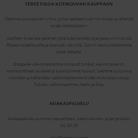
TERVETULOA KOTIROUVAN KAUPPAAN
Olemme suomalainen yritys, jonka vaatteet ovat niin mukavia, etteivät
ne jää vaatekaappiin.
Vaatteen tulee olla sellainen jota tulee käytettyä ja jossa on hyvä olla.
Ripaus naisellisuutta ja sopivasti väljyyttä. Suurin osa tuotteistamme
tulee Italiasta.
Shoppaile valikoimastamme mukavat tunikat, kauniit puserot,
monikäyttöiset asusteet ja suosituimmat housut. Saamme uutuuksia
viikottain ja kattavasta valikoimastamme löydät myös isoja kokoja.
Tutustu valikoimaamme, ihastu ja tilaa.
ASIAKASPALVELU
Asiakaspalvelu avoinna maanantaisin, keskiviikkoisin ja perjantaisin
klo 10-15
info@kotirouva.com