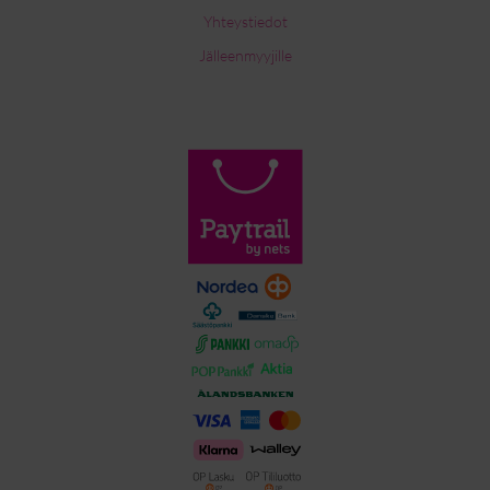
Yhteystiedot
Jälleenmyyjille