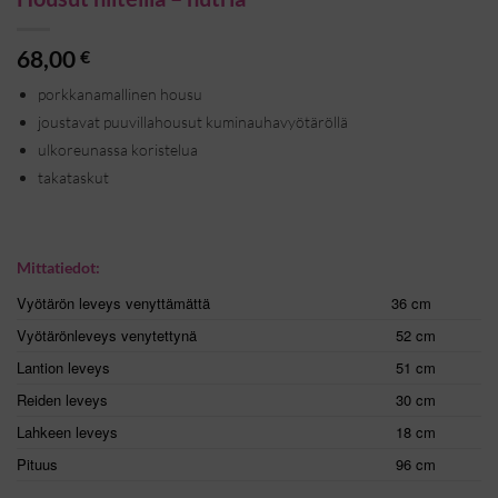
68,00
€
porkkanamallinen housu
joustavat puuvillahousut kuminauhavyötäröllä
ulkoreunassa koristelua
takataskut
Mittatiedot:
Vyötärön leveys venyttämättä
36 cm
Vyötärönleveys venytettynä
52 cm
Lantion leveys
51 cm
Reiden leveys
30 cm
Lahkeen leveys
18 cm
Pituus
96 cm