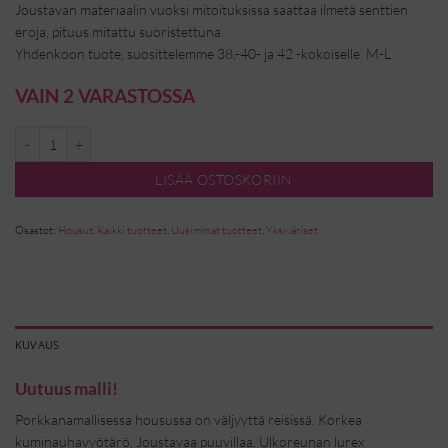
Joustavan materiaalin vuoksi mitoituksissa saattaa ilmetä senttien
eroja, pituus mitattu suoristettuna.
Yhdenkoon tuote, suosittelemme 38,-40- ja 42 -kokoiselle M-L
VAIN 2 VARASTOSSA
Housut niiteillä - nutria määrä
LISÄÄ OSTOSKORIIN
Osastot:
Housut
,
Kaikki tuotteet
,
Uusimmat tuotteet
,
Yksiväriset
KUVAUS
Uutuus malli!
Porkkanamallisessa housussa on väljyyttä reisissä. Korkea
kuminauhavyötärö. Joustavaa puuvillaa. Ulkoreunan lurex