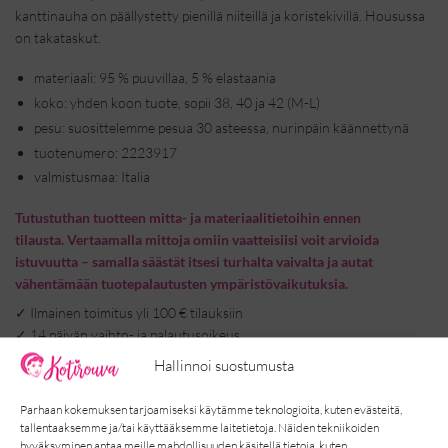
kanttinauha on päällystetty pienillä niiteillä ja koristekivillä. Housussa
on takataskut.
materiaali: 95 % puuvillaa, 5 % elastaania
koko: yhden koon tuote, sopii 38, 40 ja 42 (M-L)
pesu: suosittelemme pesua 30 asteessa, nurinpäin käännettynä
tuotenumero: 2223917
valmistusmaa: Italia
Tutustuthan tuotteen mitta- ja materiaalitietoihin ennen
tilausta. Vertaamalla mittoja omiin vaatteisiisi voit arvioida
istuvuutta – samalla säästät itsesi turhalta vaivalta ja autat
vähentämään tuotepalautusten ympäristövaikutuksia.
✓
Ilmainen toimitus yli 100 € tilauksiin
✓
14 päivän vaihto- ja palautusoikeus
✓
Toimitus 2-5 arkipäivää
Hallinnoi suostumusta
Jos sinulla on kysyttävää tuotteista tai tilaamisesta, otathan meihin
Parhaan kokemuksen tarjoamiseksi käytämme teknologioita, kuten evästeitä,
yhteyttä – autamme mielellämme. 🩷
tallentaaksemme ja/tai käyttääksemme laitetietoja. Näiden tekniikoiden
hyväksyminen antaa meille mahdollisuuden käsitellä tietoja, kuten