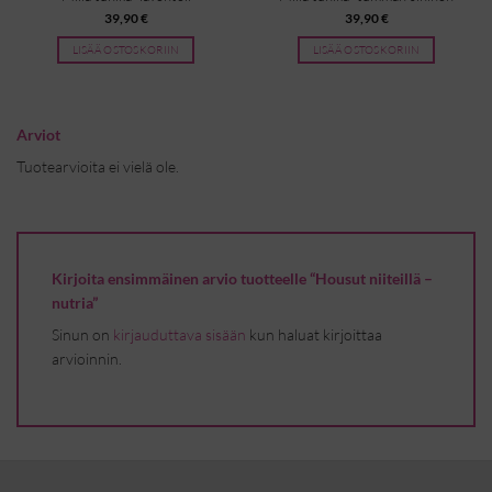
39,90
€
39,90
€
LISÄÄ OSTOSKORIIN
LISÄÄ OSTOSKORIIN
Arviot
Tuotearvioita ei vielä ole.
Kirjoita ensimmäinen arvio tuotteelle “Housut niiteillä –
nutria”
Sinun on
kirjauduttava sisään
kun haluat kirjoittaa
arvioinnin.