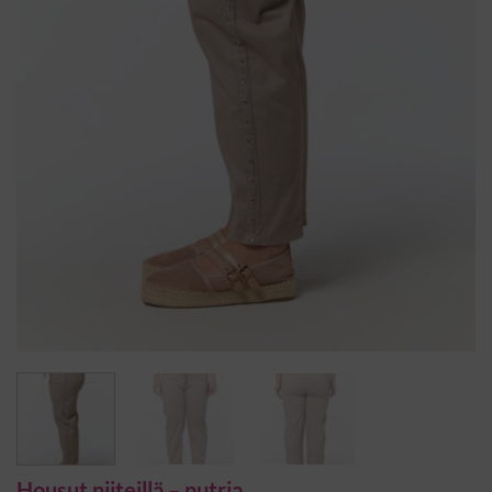
Housut niiteillä – nutria