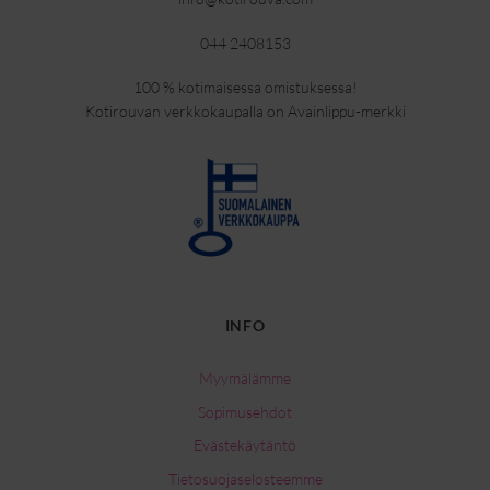
044 2408153
100 % kotimaisessa omistuksessa!
Kotirouvan verkkokaupalla on Avainlippu-merkki
INFO
Myymälämme
Sopimusehdot
Evästekäytäntö
Tietosuojaselosteemme