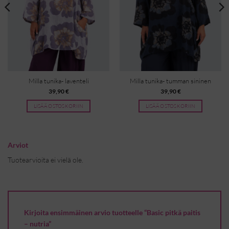
Milla tunika- laventeli
Milla tunika- tumman sininen
39,90
€
39,90
€
LISÄÄ OSTOSKORIIN
LISÄÄ OSTOSKORIIN
Arviot
Tuotearvioita ei vielä ole.
Kirjoita ensimmäinen arvio tuotteelle “Basic pitkä paitis
– nutria”