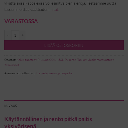
yksittäisissä kappaleissa voi esiintyä pieniä eroja. Testaamme uutta
tapaa ilmoittaa vaatteiden
mitat
.
VARASTOSSA
Basic pitkä paitis - nutria määrä
LISÄÄ OSTOSKORIIN
Osastot:
Kaikki tuotteet
,
Pluskoot XXL - 3XL
,
Puserot
,
Tunikat
,
Uusimmat tuotteet
,
Yksiväriset
Avainsanat tuotteelle
pitkä paitapusero
,
pitkä paitis
KUVAUS
Käytännöllinen ja rento pitkä paitis
yksivärisenä