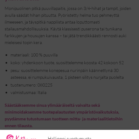
Monipuolinen pitkä puuvillapaitis, jossa on 3/4-hihat ja tampit, joiden
avulla säädät hihan pituutta. Pyöristetty helma tuo pehmeyttä
ilmeeseen, ja täyspitkä nappilista antaa loputtomasti
stailausmahdollisuuksia. Käytä klassisesti puserona tai tunikana
farkkujen ja housujen kanssa – tai jätä trendikkäästi rennosti auki
mieleisesi topin kera.
materiaali: 100 % puuvilla
koko: yhdenkoon tuote, suosittelemme koosta 42 kokoon 52
pesu: suosittelemme konepesua nurinpäin käännettynä 30
asteessa, ei rumpukuivausta, 1 pisteen silitys nurjalta puolelta
tuotenumero: 080225
valmistusmaa: Italia
Säästääksemme sinua ylimääräiseltä vaivalta sekä
minimoidaksemme tuotepalautusten ympäristövaikutuksia,
pyydämme tutustumaan tuotteen mitta- ja materiaalitietoihin
ennen tilausta.
✓
Ilmainen toimitus yli 100 € tilauksiin
Hallinnoi suostumusta