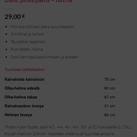
29,00
€
Monikäyttöinen pitkä puuvillapaitis
3/4 hihat ja tampit
Täyspitkä nappilista
Pyöristetty helma
Sopii kerrospukeutumiseen ja arkeen
Tuotteen mittatiedot:
Kainalosta kainaloon
75 cm
Olka-helma edestä
80 cm
Olka-helma takaa
87 cm
Kainaloaukon leveys
31 cm
Helman leveys
82 cm
Yhden koon tuote, sopii 42-, 44-, 46-, 48-, 50- ja 52-kokoiselle (L–2XL).
Kuvan malli on 168 cm. Vaatteen mitat ovat suuntaa antavia,