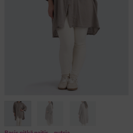
Basic pitkä paitis – nutria