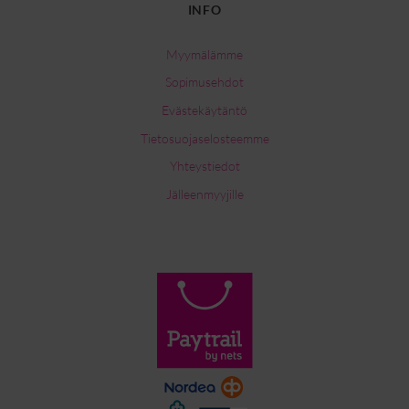
INFO
Myymälämme
Sopimusehdot
Evästekäytäntö
Tietosuojaselosteemme
Yhteystiedot
Jälleenmyyjille