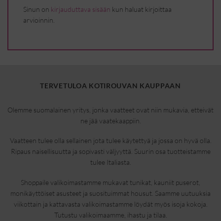
Sinun on
kirjauduttava sisään
kun haluat kirjoittaa
arvioinnin.
TERVETULOA KOTIROUVAN KAUPPAAN
Olemme suomalainen yritys, jonka vaatteet ovat niin mukavia, etteivät
ne jää vaatekaappiin.
Vaatteen tulee olla sellainen jota tulee käytettyä ja jossa on hyvä olla.
Ripaus naisellisuutta ja sopivasti väljyyttä. Suurin osa tuotteistamme
tulee Italiasta.
Shoppaile valikoimastamme mukavat tunikat, kauniit puserot,
monikäyttöiset asusteet ja suosituimmat housut. Saamme uutuuksia
viikottain ja kattavasta valikoimastamme löydät myös isoja kokoja.
Tutustu valikoimaamme, ihastu ja tilaa.