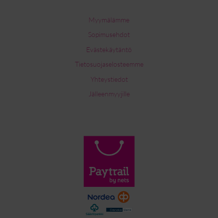
Myymälämme
Sopimusehdot
Evästekäytäntö
Tietosuojaselosteemme
Yhteystiedot
Jälleenmyyjille