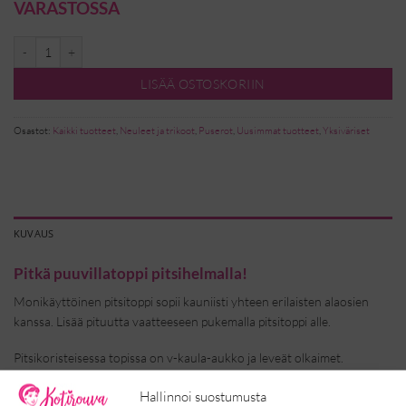
VARASTOSSA
Trikootoppi Pitsihelma - Valkoinen määrä
LISÄÄ OSTOSKORIIN
Osastot:
Kaikki tuotteet
,
Neuleet ja trikoot
,
Puserot
,
Uusimmat tuotteet
,
Yksiväriset
KUVAUS
Pitkä puuvillatoppi pitsihelmalla!
Monikäyttöinen pitsitoppi sopii kauniisti yhteen erilaisten alaosien
kanssa. Lisää pituutta vaatteeseen pukemalla pitsitoppi alle.
Pitsikoristeisessa topissa on v-kaula-aukko ja leveät olkaimet.
Hihansuita ja v-pääntietä reunustaa kapea pitsi. Toppi sopii mallinsa ja
Hallinnoi suostumusta
mittojensa puolesta aina koosta 42 kokoon 46 asti. Tutustuthan