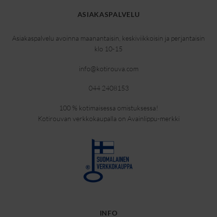
ASIAKASPALVELU
Asiakaspalvelu avoinna maanantaisin, keskiviikkoisin ja perjantaisin
klo 10-15
info@kotirouva.com
044 2408153
100 % kotimaisessa omistuksessa!
Kotirouvan verkkokaupalla on Avainlippu-merkki
INFO