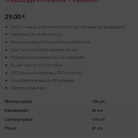
29,00
€
Kevyt, v-kaula-aukkoinen trikootoppi yläosaksi tai aluspaidaksi
Helmassa 15 cm pitsireunus
Kaula-aukossa ja hiha-aukoissa pitsikoriste
Sopii hyvin erilaisten alaosien kanssa
Yhdenkoon tuote sopii 42-46 kokoiselle
Kuvan malli on 168 cm pitkä
100 % puuvilla (pitsiosa 100 % nylonia)
Suosittelemme pesua +30 asteessa
Valmistusmaa Italia
Rinnanympärys
106 cm
Kainaloaukko
46 cm
Lantionympärys
116 cm
Pituus
81 cm