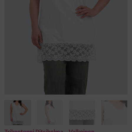
Trikootoppi Pitsihelma – Valkoinen