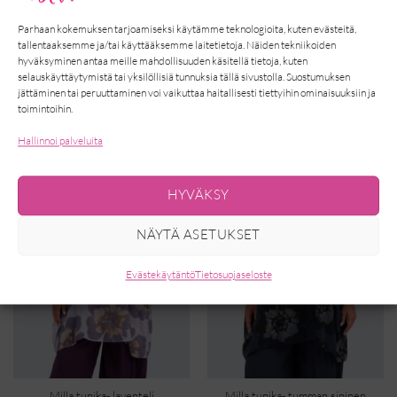
mittatietoihin alta.
Parhaan kokemuksen tarjoamiseksi käytämme teknologioita, kuten evästeitä,
tallentaaksemme ja/tai käyttääksemme laitetietoja. Näiden tekniikoiden
hyväksyminen antaa meille mahdollisuuden käsitellä tietoja, kuten
selauskäyttäytymistä tai yksilöllisiä tunnuksia tällä sivustolla. Suostumuksen
TUTUSTU MYÖS...
jättäminen tai peruuttaminen voi vaikuttaa haitallisesti tiettyihin ominaisuuksiin ja
toimintoihin.
Hallinnoi palveluita
HYVÄKSY
NÄYTÄ ASETUKSET
Evästekäytäntö
Tietosuojaseloste
Milla tunika- laventeli
Milla tunika- tumman sininen