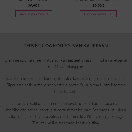
39,90
€
39,90
€
LISÄÄ OSTOSKORIIN
LISÄÄ OSTOSKORIIN
TERVETULOA KOTIROUVAN KAUPPAAN
Olemme suomalainen yritys, jonka vaatteet ovat niin mukavia, etteivät
ne jää vaatekaappiin.
Vaatteen tulee olla sellainen jota tulee käytettyä ja jossa on hyvä olla.
Ripaus naisellisuutta ja sopivasti väljyyttä. Suurin osa tuotteistamme
tulee Italiasta.
Shoppaile valikoimastamme mukavat tunikat, kauniit puserot,
monikäyttöiset asusteet ja suosituimmat housut. Saamme uutuuksia
viikottain ja kattavasta valikoimastamme löydät myös isoja kokoja.
Tutustu valikoimaamme, ihastu ja tilaa.