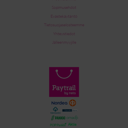
Sopimusehdot
Evästekäytäntö
Tietosuojaselosteemme
Yhteystiedot
Jälleenmyyjille