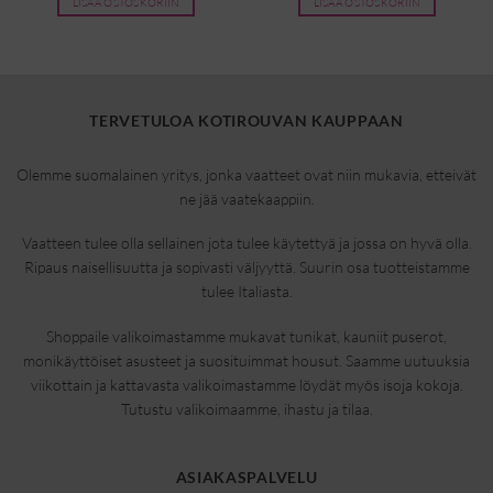
LISÄÄ OSTOSKORIIN
LISÄÄ OSTOSKORIIN
TERVETULOA KOTIROUVAN KAUPPAAN
Olemme suomalainen yritys, jonka vaatteet ovat niin mukavia, etteivät
ne jää vaatekaappiin.
Vaatteen tulee olla sellainen jota tulee käytettyä ja jossa on hyvä olla.
Ripaus naisellisuutta ja sopivasti väljyyttä. Suurin osa tuotteistamme
tulee Italiasta.
Shoppaile valikoimastamme mukavat tunikat, kauniit puserot,
monikäyttöiset asusteet ja suosituimmat housut. Saamme uutuuksia
viikottain ja kattavasta valikoimastamme löydät myös isoja kokoja.
Tutustu valikoimaamme, ihastu ja tilaa.
ASIAKASPALVELU