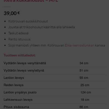
39,00
€
Kotirouvan suosikkihousut
Joustavat trikoohousut käärittävällä lahkeella
Taskut edessä
Rento istuvuus
Sopii mainiosti yhteen mm. Kotirouvan
Elisa -kerrostunikan
kanssa
Tuotteen mittatiedot:
Vyötärön leveys venyttämättä
34 cm
Vyötärön leveys venytettynä
51 cm
Lantion leveys
55 cm
Reiden leveys
25 cm
Lantion ympärys jousto
124 cm
Lahkeensuun leveys
18 cm
Pituus sisäsauma
66 cm