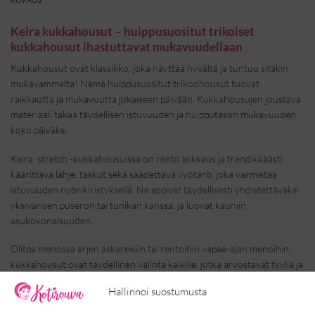
Keira kukkahousut – huippusuositut trikoiset
kukkahousut ihastuttavat mukavuudellaan
Kukkahousut ovat klassikko, joka näyttää hyvältä ja tuntuu sitäkin
mukavammalta! Nämä huippusuositut trikoohousut tuovat
raikkautta ja mukavuutta jokaiseen päivään. Kukkahousujen joustava
materiaali takaa täydellisen istuvuuden ja huipputason mukavuuden
koko päiväksi.
Keira stretch -kukkahousuissa on rento leikkaus ja trendikkäästi
käärittävä lahje, taskut sekä säädettävä vyötärö, joka varmistaa
istuvuuden nyörikiristyksellä. Ne sopivat täydellisesti yhdistettäväksi
yksivärisen puseron tai tunikan kanssa, ja luovat kauniin
asukokonaisuuden.
Olitpa menossa arjen askareisiin tai rentoihin vapaa-ajan menoihin,
kukkahousut ovat täydellinen valinta kaikille, jotka arvostavat tyyliä ja
mukavuutta. Nämä housut ovat ajaton valinta erityisesti kevään ja
Hallinnoi suostumusta
kesän sesonkiin!