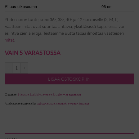
Pituus ulkosauma
96 cm
Yhden koon tuote, sopii 36-, 38-, 40- ja 42 -kokoiselle (S, M, L).
Vaatteen mitat ovat suuntaa antavia, yksittäisissä kappaleissa voi
esiintyä pieniä eroja. Testaamme uutta tapaa ilmoittaa vaatteiden
mitat
.
VAIN 5 VARASTOSSA
Keira kukkahousut - M/L määrä
LISÄÄ OSTOSKORIIN
Osastot:
Housut
,
Kaikki tuotteet
,
Uusimmat tuotteet
Avainsanat tuotteelle
kukkahousut
,
stretch
,
stretch housut
KUVAUS