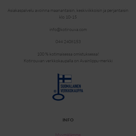
Asiakaspalvelu avoinna maanantaisin, keskiviikkoisin ja perjantaisin
klo 10-15
info@kotirouva.com
044 2408153
100 % kotimaisessa omistuksessa!
Kotirouvan verkkokaupalla on Avainlippu-merkki
INFO
Myymälämme