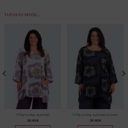
TUTUSTU MYÖS...
Milla tunika- laventeli
Milla tunika- tumman sininen
39,90
€
39,90
€