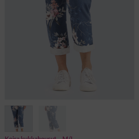
Keira kukkahousut – M/L