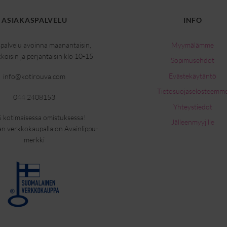
ASIAKASPALVELU
INFO
palvelu avoinna maanantaisin,
Myymälämme
kkoisin ja perjantaisin klo 10-15
Sopimusehdot
Evästekäytäntö
info@kotirouva.com
Tietosuojaselosteemm
044 2408153
Yhteystiedot
 kotimaisessa omistuksessa!
Jälleenmyyjille
n verkkokaupalla on Avainlippu-
merkki