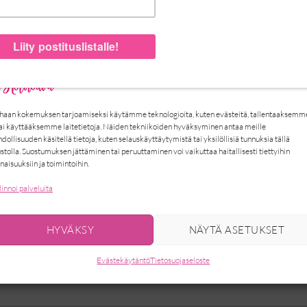
Hallinnoi suostumusta
haan kokemuksen tarjoamiseksi käytämme teknologioita, kuten evästeitä, tallentaaksemm
tai käyttääksemme laitetietoja. Näiden tekniikoiden hyväksyminen antaa meille
dollisuuden käsitellä tietoja, kuten selauskäyttäytymistä tai yksilöllisiä tunnuksia tällä
ustolla. Suostumuksen jättäminen tai peruuttaminen voi vaikuttaa haitallisesti tiettyihin
naisuuksiin ja toimintoihin.
linnoi palveluita
HYVÄKSY
NÄYTÄ ASETUKSET
Evästekäytäntö
Tietosuojaseloste