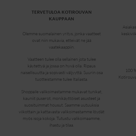
TERVETULOA KOTIROUVAN
KAUPPAAN
Asiakas
Olemme suomalainen yritys, jonka vaatteet
keskivii
ovat niin mukavia, etteivät ne jää
vaatekaappiin.
Vaatteen tulee olla sellainen jota tulee
käytettyä ja jossa on hyvä olla. Ripaus
100 %
naisellisuutta ja sopivasti väljyyttä. Suurin osa
Kotirouva
tuotteistamme tulee Italiasta.
Shoppaile valikoimastamme mukavat tunikat,
kauniit puserot, monikäyttöiset asusteet ja
suosituimmat housut. Saamme uutuuksia
viikottain ja kattavasta valikoimastamme löydät
myös isoja kokoja. Tutustu valikoimaamme,
ihastu ja tilaa.