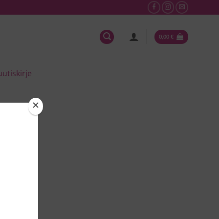
0,00
€
uutiskirje