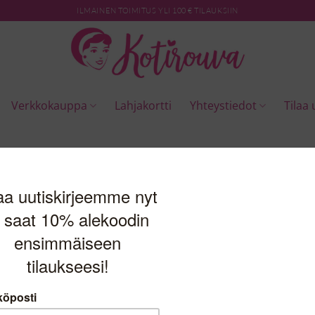
ILMAINEN TOIMITUS YLI 100 € TILAUKSIIN
Verkkokauppa
Lahjakortti
Yhteystiedot
Tilaa 
isia tuotteita ei löytynyt.