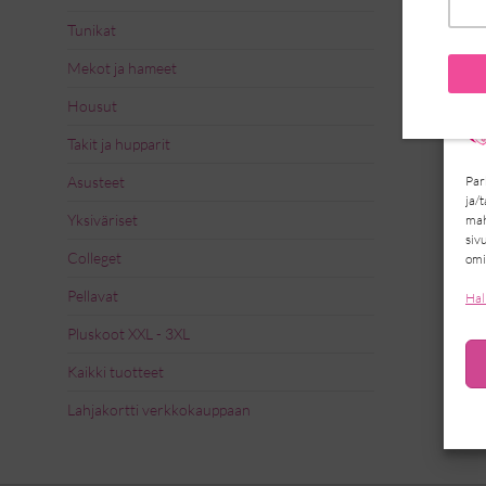
Tunikat
Mekot ja hameet
Housut
Takit ja hupparit
Par
Asusteet
ja/
Yksiväriset
mah
siv
Colleget
omi
Pellavat
Hal
Pluskoot XXL - 3XL
Kaikki tuotteet
Lahjakortti verkkokauppaan