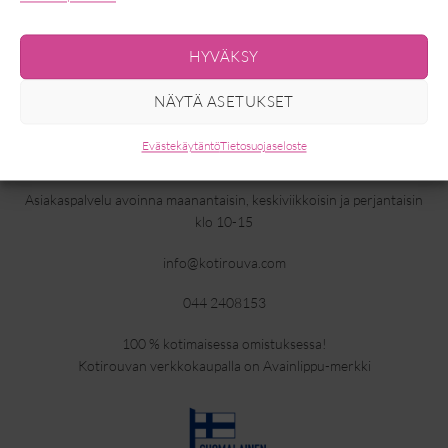
Shoppaile valikoimastamme mukavat tunikat, kauniit puserot,
monikäyttöiset asusteet ja suosituimmat housut. Saamme uutuuksia
HYVÄKSY
viikottain ja kattavasta valikoimastamme löydät myös isoja kokoja.
Tutustu valikoimaamme, ihastu ja tilaa.
NÄYTÄ ASETUKSET
Evästekäytäntö
Tietosuojaseloste
ASIAKASPALVELU
Asiakaspalvelu avoinna maanantaisin, keskiviikkoisin ja perjantaisin
klo 10-15
info@kotirouva.com
044 2408153
100 % kotimaisessa omistuksessa!
Kotirouvan verkkokaupalla on Avainlippu-merkki