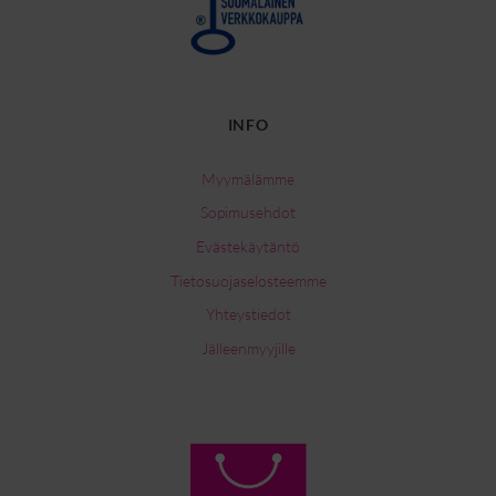
INFO
Myymälämme
Sopimusehdot
Evästekäytäntö
Tietosuojaselosteemme
Yhteystiedot
Jälleenmyyjille