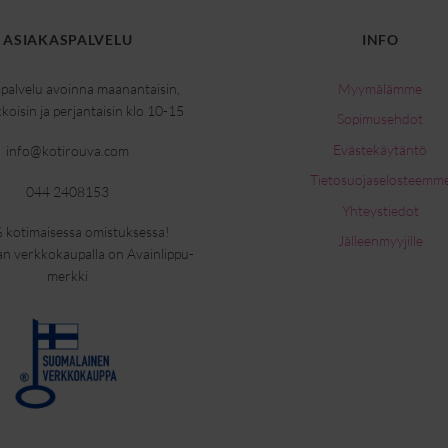
ASIAKASPALVELU
INFO
palvelu avoinna maanantaisin,
Myymälämme
kkoisin ja perjantaisin klo 10-15
Sopimusehdot
Evästekäytäntö
info@kotirouva.com
Tietosuojaselosteemm
044 2408153
Yhteystiedot
 kotimaisessa omistuksessa!
Jälleenmyyjille
n verkkokaupalla on Avainlippu-
merkki