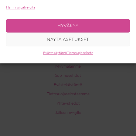
Hallinnoi palveluita
HYVÄKSY
NÄYTÄ ASETUKSET
INFO
Evästekäytäntö
Tietosuojaseloste
Myymälämme
Sopimusehdot
Evästekäytäntö
Tietosuojaselosteemme
Yhteystiedot
Jälleenmyyjille