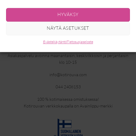
Shoppaile valikoimastamme mukavat tunikat, kauniit puserot,
monikäyttöiset asusteet ja suosituimmat housut. Saamme uutuuksia
HYVÄKSY
viikottain ja kattavasta valikoimastamme löydät myös isoja kokoja.
Tutustu valikoimaamme, ihastu ja tilaa.
NÄYTÄ ASETUKSET
ASIAKASPALVELU
Evästekäytäntö
Tietosuojaseloste
Asiakaspalvelu avoinna maanantaisin, keskiviikkoisin ja perjantaisin
klo 10-15
info@kotirouva.com
044 2408153
100 % kotimaisessa omistuksessa!
Kotirouvan verkkokaupalla on Avainlippu-merkki