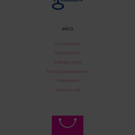
INFO
Myymälämme
Sopimusehdot
Evästekäytäntö
Tietosuojaselosteemme
Yhteystiedot
Jälleenmyyjille