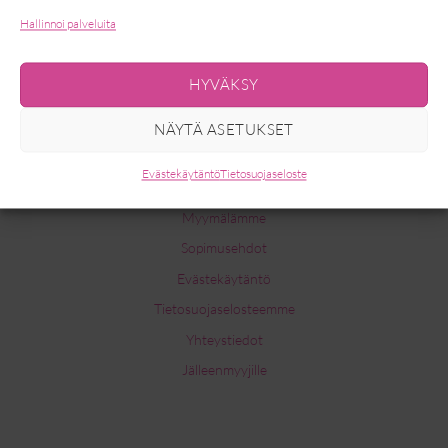
Hallinnoi palveluita
HYVÄKSY
NÄYTÄ ASETUKSET
INFO
Evästekäytäntö
Tietosuojaseloste
Myymälämme
Sopimusehdot
Evästekäytäntö
Tietosuojaselosteemme
Yhteystiedot
Jälleenmyyjille