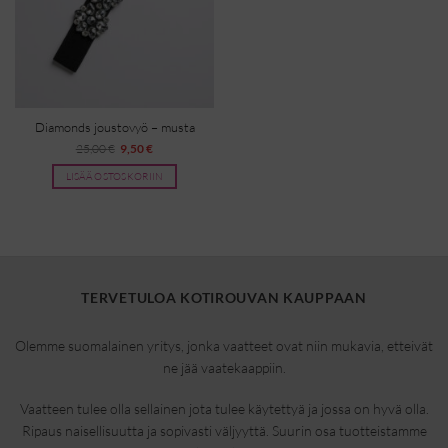
Diamonds joustovyö – musta
Alkuperäinen
Nykyinen
25,00
€
9,50
€
hinta
hinta
oli:
on:
LISÄÄ OSTOSKORIIN
25,00 €.
9,50 €.
TERVETULOA KOTIROUVAN KAUPPAAN
Olemme suomalainen yritys, jonka vaatteet ovat niin mukavia, etteivät
ne jää vaatekaappiin.
Vaatteen tulee olla sellainen jota tulee käytettyä ja jossa on hyvä olla.
Ripaus naisellisuutta ja sopivasti väljyyttä. Suurin osa tuotteistamme