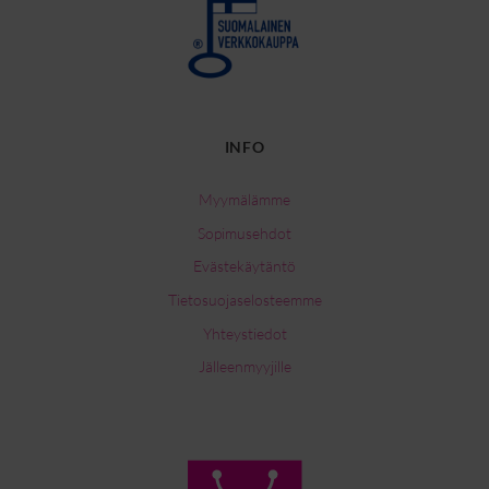
INFO
Myymälämme
Sopimusehdot
Evästekäytäntö
Tietosuojaselosteemme
Yhteystiedot
Jälleenmyyjille