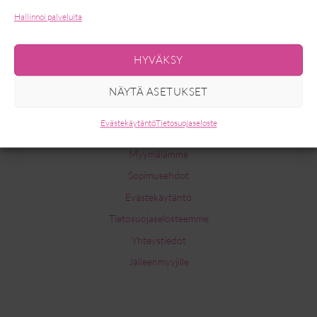
Hallinnoi palveluita
HYVÄKSY
NÄYTÄ ASETUKSET
INFO
Evästekäytäntö
Tietosuojaseloste
Myymälämme
Sopimusehdot
Evästekäytäntö
Tietosuojaselosteemme
Yhteystiedot
Jälleenmyyjille