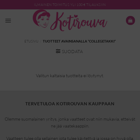
Skip
ILMAINEN TOIMITUS YLI 100 € TILAUKSIIN
to
content
ETUSIVU
/
TUOTTEET AVAINSANALLA “COLLEGETAKKI”
SUODATA
Valitun kaltaisia tuotteita ei löytynyt.
TERVETULOA KOTIROUVAN KAUPPAAN
Olemme suomalainen yritys, jonka vaatteet ovat niin mukavia, etteivät
ne jää vaatekaappiin.
Vaatteen tulee olla sellainen jota tulee käytettyä ja jossa on hyvä olla.