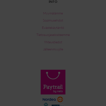
INFO
Myymälämme
Sopimusehdot
Evästekäytäntö
Tietosuojaselosteemme
Yhteystiedot
Jälleenmyyjille