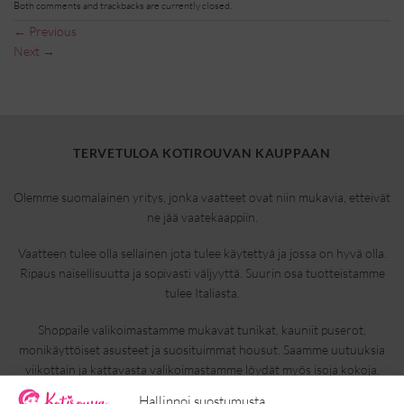
Both comments and trackbacks are currently closed.
←
Previous
Next
→
TERVETULOA KOTIROUVAN KAUPPAAN
Olemme suomalainen yritys, jonka vaatteet ovat niin mukavia, etteivät
ne jää vaatekaappiin.
Vaatteen tulee olla sellainen jota tulee käytettyä ja jossa on hyvä olla.
Ripaus naisellisuutta ja sopivasti väljyyttä. Suurin osa tuotteistamme
tulee Italiasta.
Shoppaile valikoimastamme mukavat tunikat, kauniit puserot,
monikäyttöiset asusteet ja suosituimmat housut. Saamme uutuuksia
viikottain ja kattavasta valikoimastamme löydät myös isoja kokoja.
Tutustu valikoimaamme, ihastu ja tilaa.
Hallinnoi suostumusta